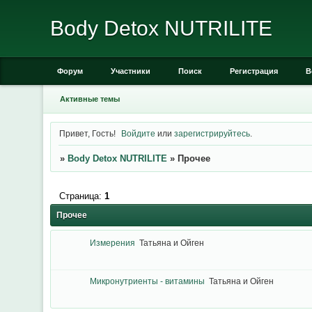
Body Detox NUTRILITE
Форум
Участники
Поиск
Регистрация
В
Активные темы
Привет, Гость!
Войдите
или
зарегистрируйтесь
.
»
Body Detox NUTRILITE
»
Прочее
Страница:
1
Прочее
Измерения
Татьяна и Ойген
Микронутриенты - витамины
Татьяна и Ойген