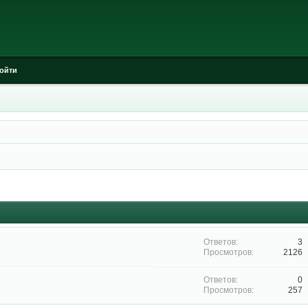
ойти
3
2126
0
257