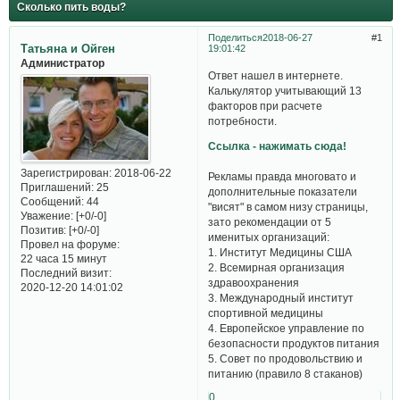
Сколько пить воды?
Поделиться
2018-06-27
1
Татьяна и Ойген
19:01:42
Администратор
Ответ нашел в интернете.
Калькулятор учитывающий 13
факторов при расчете
потребности.
Ссылка - нажимать сюда!
Зарегистрирован
: 2018-06-22
Рекламы правда многовато и
Приглашений:
25
дополнительные показатели
Сообщений:
44
"висят" в самом низу страницы,
Уважение:
[+0/-0]
зато рекомендации от 5
Позитив:
[+0/-0]
именитых организаций:
Провел на форуме:
1. Институт Медицины США
22 часа 15 минут
2. Всемирная организация
Последний визит:
здравоохранения
2020-12-20 14:01:02
3. Международный институт
спортивной медицины
4. Европейское управление по
безопасности продуктов питания
5. Совет по продовольствию и
питанию (правило 8 стаканов)
0