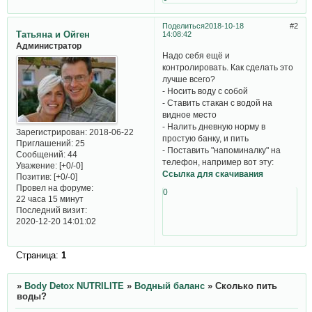
Поделиться
2018-10-18
2
Татьяна и Ойген
14:08:42
Администратор
Надо себя ещё и
контролировать. Как сделать это
лучше всего?
- Носить воду с собой
- Ставить стакан с водой на
видное место
- Налить дневную норму в
Зарегистрирован
: 2018-06-22
простую банку, и пить
Приглашений:
25
- Поставить "напоминалку" на
Сообщений:
44
телефон, например вот эту:
Уважение:
[+0/-0]
Ссылка для скачивания
Позитив:
[+0/-0]
Провел на форуме:
0
22 часа 15 минут
Последний визит:
2020-12-20 14:01:02
Страница:
1
»
Body Detox NUTRILITE
»
Водный баланс
»
Сколько пить
воды?