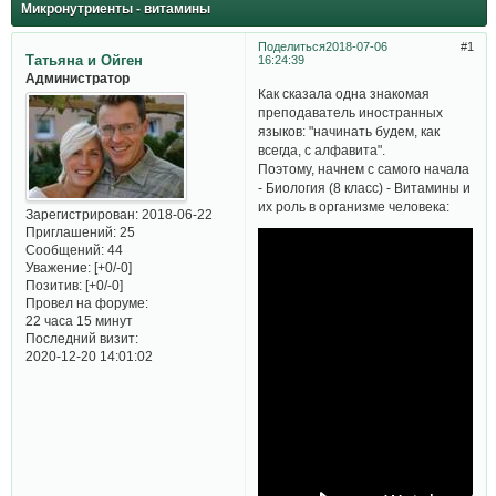
Микронутриенты - витамины
Поделиться
2018-07-06
1
Татьяна и Ойген
16:24:39
Администратор
Как сказала одна знакомая
преподаватель иностранных
языков: "начинать будем, как
всегда, с алфавита".
Поэтому, начнем с самого начала
- Биология (8 класс) - Витамины и
их роль в организме человека:
Зарегистрирован
: 2018-06-22
Приглашений:
25
Сообщений:
44
Уважение:
[+0/-0]
Позитив:
[+0/-0]
Провел на форуме:
22 часа 15 минут
Последний визит:
2020-12-20 14:01:02